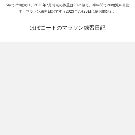
6年で25kg太り、2023年7月時点の体重は90kg超え。半年間で20kg減を目指
す、マラソン練習日記です（2023年7月20日に練習開始）。
ほぼニートのマラソン練習日記