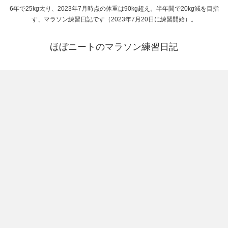
6年で25kg太り、2023年7月時点の体重は90kg超え。半年間で20kg減を目指
す、マラソン練習日記です（2023年7月20日に練習開始）。
ほぼニートのマラソン練習日記