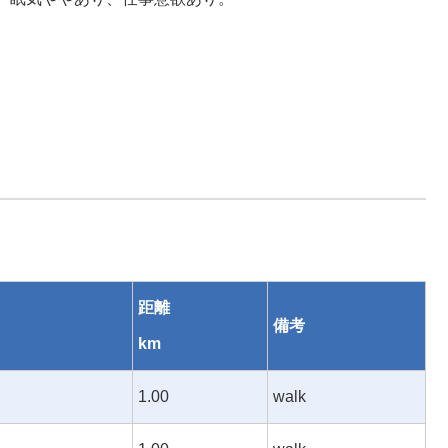
距離
備考
km
1.00
walk