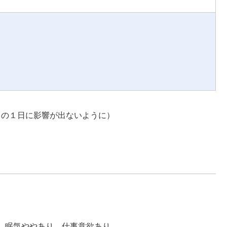
との１日に影響が出ないように）
。眠気ややあり、仕事意欲あり。