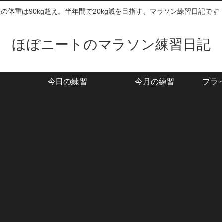
時点の体重は90kg超え。半年間で20kg減を目指す、マラソン練習日記です
ほぼニートのマラソン練習日記
今日の練習
今月の練習
プラ