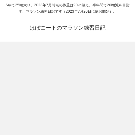
6年で25kg太り、2023年7月時点の体重は90kg超え。半年間で20kg減を目指
す、マラソン練習日記です（2023年7月20日に練習開始）。
ほぼニートのマラソン練習日記