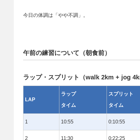
今日の体調は「やや不調」。
午前の練習について（朝食前）
ラップ・スプリット（walk 2km + jog 4
ラップ
スプリット
LAP
タイム
タイム
1
10:55
0:10:55
2
11:30
0:22:25