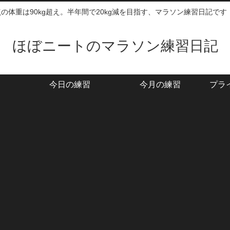
時点の体重は90kg超え。半年間で20kg減を目指す、マラソン練習日記です
ほぼニートのマラソン練習日記
今日の練習
今月の練習
プラ