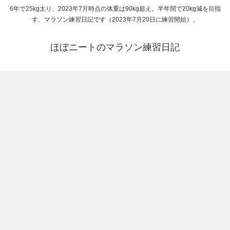
6年で25kg太り、2023年7月時点の体重は90kg超え。半年間で20kg減を目指
す、マラソン練習日記です（2023年7月20日に練習開始）。
ほぼニートのマラソン練習日記