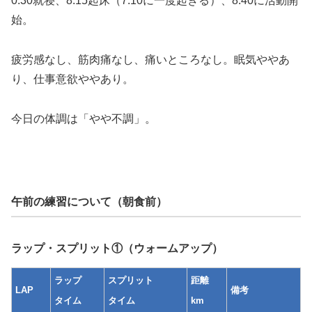
0:30就寝、8:15起床（7:10に一度起きる）、8:40に活動開
始。
疲労感なし、筋肉痛なし、痛いところなし。眠気ややあ
り、仕事意欲ややあり。
今日の体調は「やや不調」。
午前の練習について（朝食前）
ラップ・スプリット①（ウォームアップ）
ラップ
スプリット
距離
LAP
備考
タイム
タイム
km