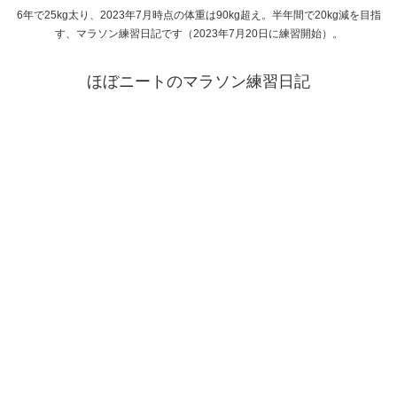
6年で25kg太り、2023年7月時点の体重は90kg超え。半年間で20kg減を目指
す、マラソン練習日記です（2023年7月20日に練習開始）。
ほぼニートのマラソン練習日記