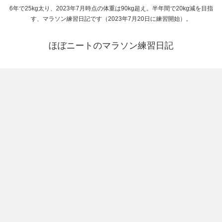
6年で25kg太り、2023年7月時点の体重は90kg超え。半年間で20kg減を目指
す、マラソン練習日記です（2023年7月20日に練習開始）。
ほぼニートのマラソン練習日記